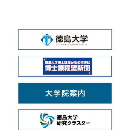
広
告
バ
ナ
ー