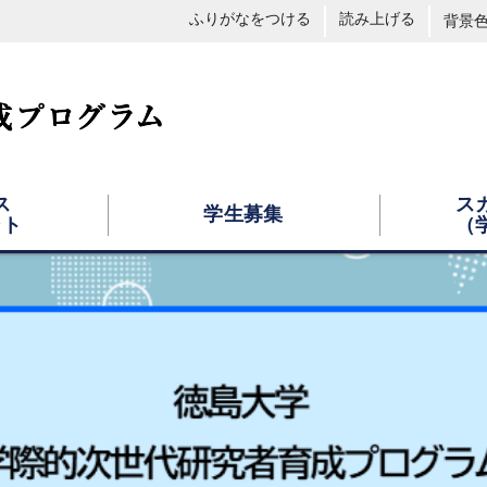
ふりがなをつける
読み上げる
背景
ス
ス
学生募集
ント
（