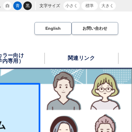
色
白
青
黒
文字サイズ
小さく
標準
大きく
English
お問い合わせ
カラー向け
関連リンク
学内専用）