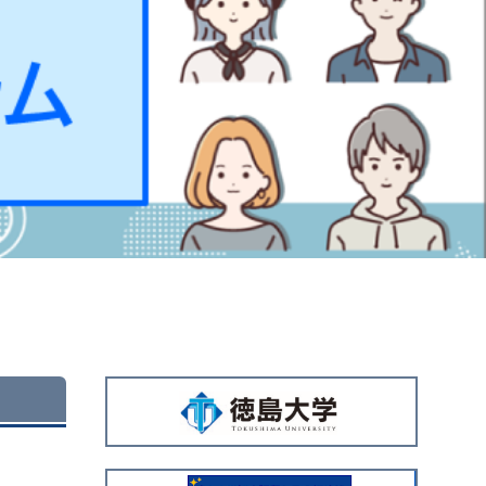
広
告
バ
〕
ナ