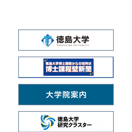
広
告
バ
ナ
ー