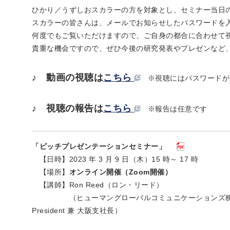
ひかり／うずしおスカラーの方を対象とし、セミナー当日
スカラーの皆さんは、メールでお知らせしたパスワードを
何度でもご覧いただけますので、ご自身の都合に合わせて
貴重な機会ですので、ぜひ今後の研究発表やプレゼンなど
♪ 動画の視聴は
こちら
※視聴にはパスワードが
♪ 視聴の報告は
こちら
※報告は任意です
「ピッチプレゼンテーションセミナー」
【日時】2023 年 3 月 9 日（木）15 時～ 17 時
【場所】
オンライン開催（Zoom開催）
【講師】Ron Reed（ロン・リード）
（ヒューマングローバルコミュニケーションズ株式会
President 兼 大阪支社長）