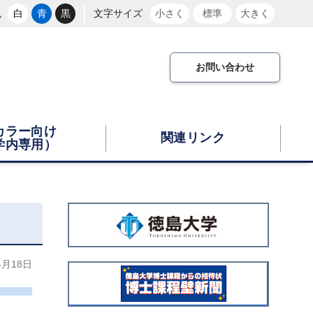
色
白
青
黒
文字サイズ
小さく
標準
大きく
お問い合わせ
カラー向け
関連リンク
学内専用）
広
告
バ
4月18日
ナ
ー