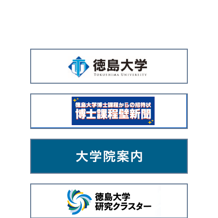
広
告
バ
ナ
ー