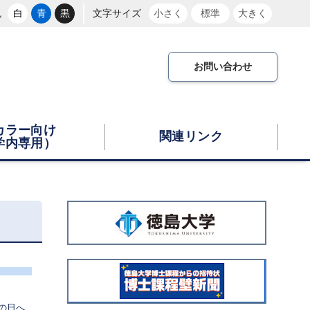
色
白
青
黒
文字サイズ
小さく
標準
大きく
お問い合わせ
カラー向け
関連リンク
学内専用）
広
告
バ
ナ
ー
の日へ