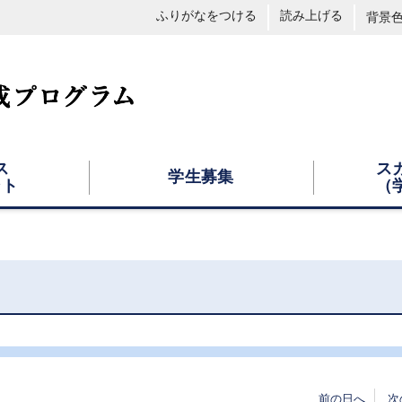
ふりがなをつける
読み上げる
背景
ス
ス
学生募集
ント
（
前の日へ
次