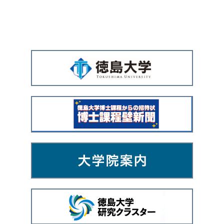
広
告
バ
ナ
ー