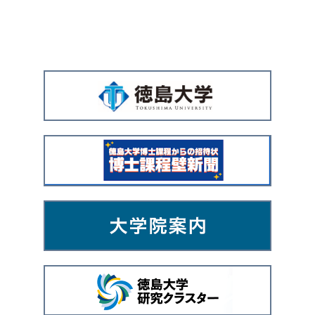
広
告
バ
ナ
ー